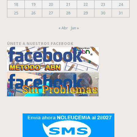
18
19
20
21
22
23
24
25
26
27
28
29
30
31
« Abr
Jun »
ÚNETE A NUESTROS FACEBOOK