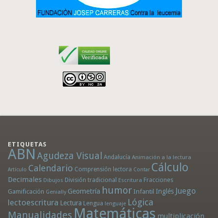
ETIQUETAS
ABN
Agudeza Visual
Andalucía
Animación a la lectura
Cálculo
Calendario
Comprensión lectora
Artículo
Contar
Decimales
División tradicional
Fracciones
Dibujos
Escritura
humor
Juego
Geometría
Infantil
Inglés
Gamificación
Genially
Lógica
lectoescritura
Lectura
Lengua
lenguaje
Matemáticas
Manualidades
multiplicación