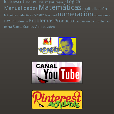
Lógica
lectoescritura
Lectura
Lengua
lenguaje
Matemáticas
Manualidades
multiplicación
numeración
México
Máquinas didácticas
Navidad
operaciones
Problemas
Producto
Paz
PDI
Resolución de Problemas
primaria
Suma
Sumas
Valores
Resta
vídeo