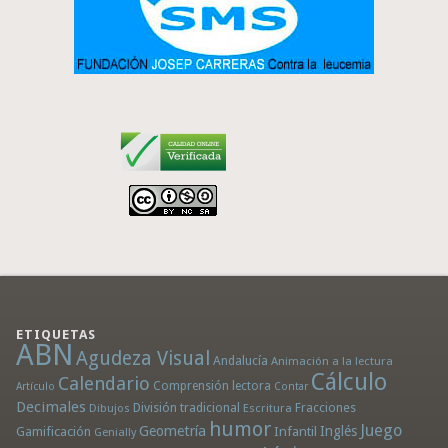
ETIQUETAS
ABN
Agudeza Visual
Andalucía
Animación a la lectura
Cálculo
Calendario
Comprensión lectora
Artículo
Contar
Decimales
División tradicional
Fracciones
Dibujos
Escritura
humor
Juego
Geometría
Infantil
Inglés
Gamificación
Genially