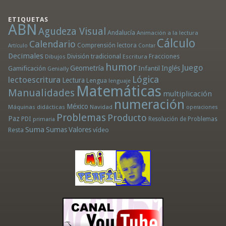
ETIQUETAS
ABN
Agudeza Visual
Andalucía
Animación a la lectura
Cálculo
Calendario
Comprensión lectora
Artículo
Contar
Decimales
División tradicional
Fracciones
Dibujos
Escritura
humor
Juego
Geometría
Infantil
Inglés
Gamificación
Genially
Lógica
lectoescritura
Lectura
Lengua
lenguaje
Matemáticas
Manualidades
multiplicación
numeración
México
Máquinas didácticas
Navidad
operaciones
Problemas
Producto
Paz
PDI
Resolución de Problemas
primaria
Suma
Sumas
Valores
Resta
vídeo