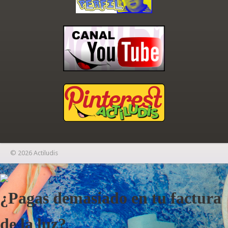
© 2026 Actiludis
×
¿Pagas demasiado en tu factura
de la luz?