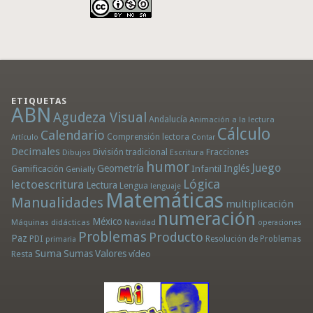
ETIQUETAS
ABN
Agudeza Visual
Andalucía
Animación a la lectura
Cálculo
Calendario
Comprensión lectora
Artículo
Contar
Decimales
División tradicional
Fracciones
Dibujos
Escritura
humor
Juego
Geometría
Infantil
Inglés
Gamificación
Genially
Lógica
lectoescritura
Lectura
Lengua
lenguaje
Matemáticas
Manualidades
multiplicación
numeración
México
Máquinas didácticas
Navidad
operaciones
Problemas
Producto
Paz
PDI
Resolución de Problemas
primaria
Suma
Sumas
Valores
Resta
vídeo