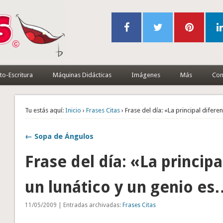
to-Escritura
Máquinas Didácticas
Imágenes
Más
Con
Tu estás aquí:
Inicio
›
Frases Citas
› Frase del día: «La principal difere
← Sopa de Ángulos
Frase del día: «La principa
un lunático y un genio e
11/05/2009 | Entradas archivadas:
Frases Citas