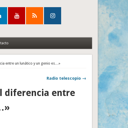
tacto
ncia entre un lunático y un genio es…»
Radio telescopio →
l diferencia entre
s…»