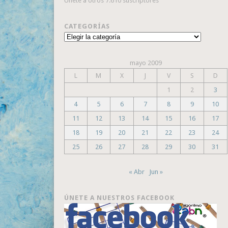
Únete a otros 7.610 suscriptores
CATEGORÍAS
Categorías
mayo 2009
L
M
X
J
V
S
D
1
2
3
4
5
6
7
8
9
10
11
12
13
14
15
16
17
18
19
20
21
22
23
24
25
26
27
28
29
30
31
« Abr
Jun »
ÚNETE A NUESTROS FACEBOOK