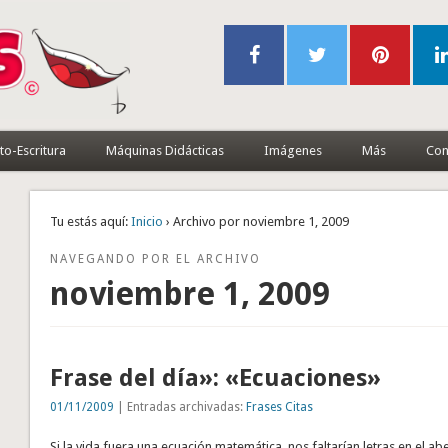
to-Escritura
Máquinas Didácticas
Imágenes
Más
Con
Tu estás aquí:
Inicio
› Archivo por noviembre 1, 2009
NAVEGANDO POR EL ARCHIVO
noviembre 1, 2009
Frase del día»: «Ecuaciones»
01/11/2009
| Entradas archivadas:
Frases Citas
Si la vida fuera una ecuación matemática, nos faltarían letras en el a