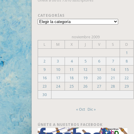
Únete a otros 7.610 suscriptores
CATEGORÍAS
Categorías
noviembre 2009
L
M
X
J
V
S
D
1
2
3
4
5
6
7
8
9
10
11
12
13
14
15
16
17
18
19
20
21
22
23
24
25
26
27
28
29
30
« Oct
Dic »
ÚNETE A NUESTROS FACEBOOK