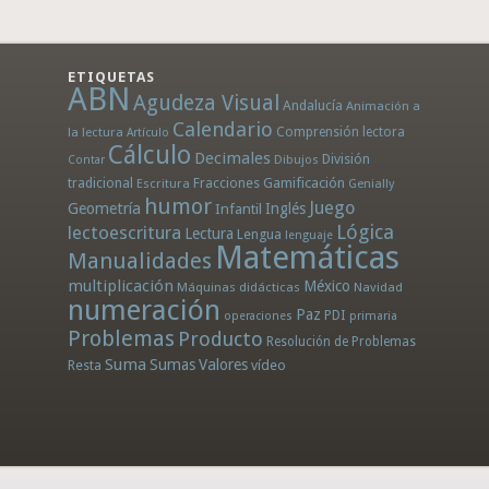
ETIQUETAS
ABN
Agudeza Visual
Andalucía
Animación a
Calendario
la lectura
Comprensión lectora
Artículo
Cálculo
Decimales
División
Dibujos
Contar
tradicional
Fracciones
Gamificación
Escritura
Genially
humor
Juego
Geometría
Infantil
Inglés
Lógica
lectoescritura
Lectura
Lengua
lenguaje
Matemáticas
Manualidades
multiplicación
México
Máquinas didácticas
Navidad
numeración
Paz
PDI
operaciones
primaria
Problemas
Producto
Resolución de Problemas
Suma
Sumas
Valores
Resta
vídeo