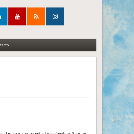
tacto
becedario para representar las incógnitas». Georges-