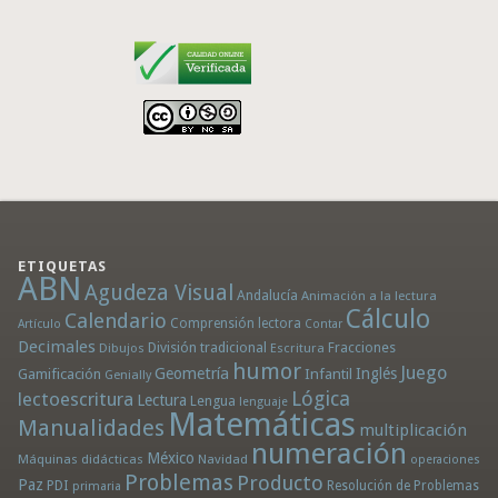
ETIQUETAS
ABN
Agudeza Visual
Andalucía
Animación a la lectura
Cálculo
Calendario
Comprensión lectora
Artículo
Contar
Decimales
División tradicional
Fracciones
Dibujos
Escritura
humor
Juego
Geometría
Infantil
Inglés
Gamificación
Genially
Lógica
lectoescritura
Lectura
Lengua
lenguaje
Matemáticas
Manualidades
multiplicación
numeración
México
Máquinas didácticas
Navidad
operaciones
Problemas
Producto
Paz
PDI
Resolución de Problemas
primaria