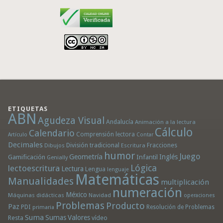
ETIQUETAS
ABN
Agudeza Visual
Andalucía
Animación a la lectura
Cálculo
Calendario
Comprensión lectora
Artículo
Contar
Decimales
División tradicional
Fracciones
Dibujos
Escritura
humor
Juego
Geometría
Infantil
Inglés
Gamificación
Genially
Lógica
lectoescritura
Lectura
Lengua
lenguaje
Matemáticas
Manualidades
multiplicación
numeración
México
Máquinas didácticas
Navidad
operaciones
Problemas
Producto
Paz
PDI
Resolución de Problemas
primaria
Suma
Sumas
Valores
Resta
vídeo