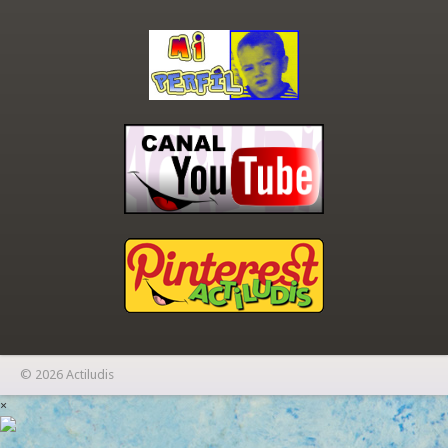
© 2026 Actiludis
×