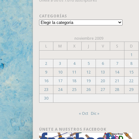
Únete a otros 7.610 suscriptores
CATEGORÍAS
Categorías
noviembre 2009
L
M
X
J
V
S
D
1
2
3
4
5
6
7
8
9
10
11
12
13
14
15
16
17
18
19
20
21
22
23
24
25
26
27
28
29
30
« Oct
Dic »
ÚNETE A NUESTROS FACEBOOK