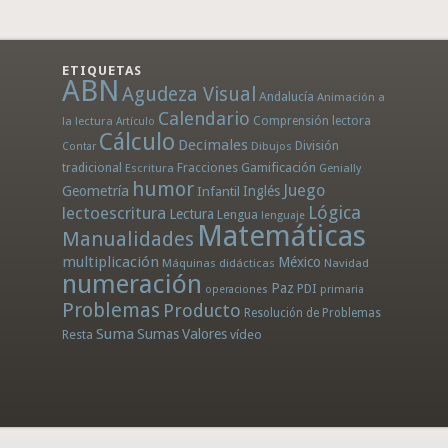
ETIQUETAS
ABN
Agudeza Visual
Andalucía
Animación a
Calendario
la lectura
Comprensión lectora
Artículo
Cálculo
Decimales
División
Dibujos
Contar
tradicional
Fracciones
Gamificación
Escritura
Genially
humor
Juego
Geometría
Infantil
Inglés
Lógica
lectoescritura
Lectura
Lengua
lenguaje
Matemáticas
Manualidades
multiplicación
México
Máquinas didácticas
Navidad
numeración
Paz
PDI
operaciones
primaria
Problemas
Producto
Resolución de Problemas
Suma
Sumas
Valores
Resta
vídeo