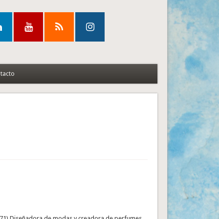
tacto
971) Diseñadora de modas y creadora de perfumes