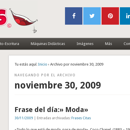
to-Escritura
Máquinas Didácticas
Imágenes
Más
Con
Tu estás aquí:
Inicio
› Archivo por noviembre 30, 2009
NAVEGANDO POR EL ARCHIVO
noviembre 30, 2009
Frase del día:» Moda»
30/11/2009
| Entradas archivadas:
Frases Citas
«Todo lo que está de moda, pasa de moda». Coco Chanel. (1883 – 1