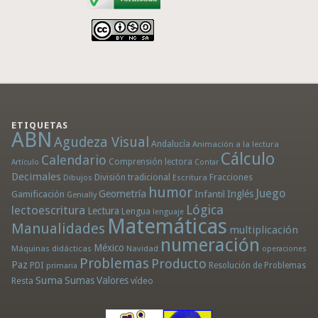
ETIQUETAS
ABN
Agudeza Visual
Andalucía
Animación a la lectura
Cálculo
Calendario
Comprensión lectora
Artículo
Contar
Decimales
División tradicional
Fracciones
Dibujos
Escritura
humor
Juego
Geometría
Infantil
Inglés
Gamificación
Genially
Lógica
lectoescritura
Lectura
Lengua
lenguaje
Matemáticas
Manualidades
multiplicación
numeración
México
Máquinas didácticas
Navidad
operaciones
Problemas
Producto
Paz
PDI
Resolución de Problemas
primaria
Suma
Sumas
Valores
Resta
vídeo