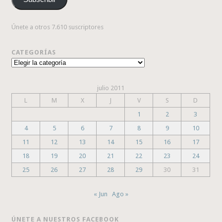
electrónico
Únete a otros 7.610 suscriptores
CATEGORÍAS
Categorías
julio 2011
L
M
X
J
V
S
D
1
2
3
4
5
6
7
8
9
10
11
12
13
14
15
16
17
18
19
20
21
22
23
24
25
26
27
28
29
30
31
« Jun
Ago »
ÚNETE A NUESTROS FACEBOOK