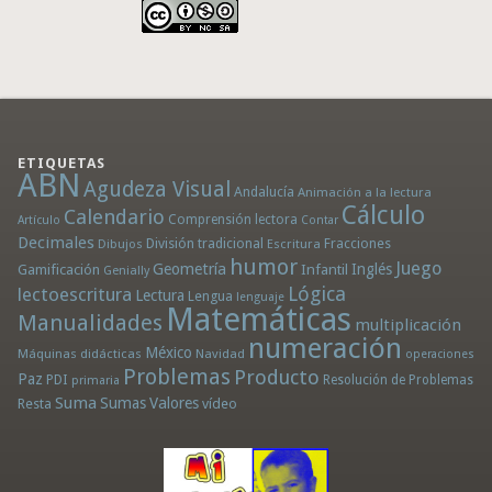
ETIQUETAS
ABN
Agudeza Visual
Andalucía
Animación a la lectura
Cálculo
Calendario
Comprensión lectora
Artículo
Contar
Decimales
División tradicional
Fracciones
Dibujos
Escritura
humor
Juego
Geometría
Infantil
Inglés
Gamificación
Genially
Lógica
lectoescritura
Lectura
Lengua
lenguaje
Matemáticas
Manualidades
multiplicación
numeración
México
Máquinas didácticas
Navidad
operaciones
Problemas
Producto
Paz
PDI
Resolución de Problemas
primaria
Suma
Sumas
Valores
Resta
vídeo