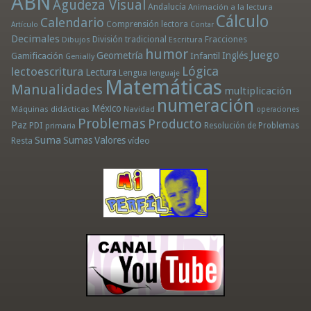
ABN
Agudeza Visual
Andalucía
Animación a la lectura
Cálculo
Calendario
Comprensión lectora
Artículo
Contar
Decimales
División tradicional
Fracciones
Dibujos
Escritura
humor
Juego
Geometría
Infantil
Inglés
Gamificación
Genially
Lógica
lectoescritura
Lectura
Lengua
lenguaje
Matemáticas
Manualidades
multiplicación
numeración
México
Máquinas didácticas
Navidad
operaciones
Problemas
Producto
Paz
PDI
Resolución de Problemas
primaria
Suma
Sumas
Valores
Resta
vídeo