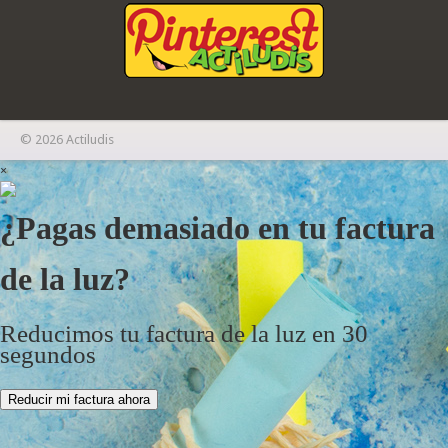
© 2026 Actiludis
×
¿Pagas demasiado en tu factura
de la luz?
Reducimos tu factura de la luz en 30
segundos
Reducir mi factura ahora