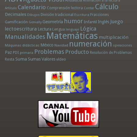
Andalucía
Animación a la lectura
Cálculo
Calendario
Comprensión lectora
Artículo
Contar
Decimales
División tradicional
Fracciones
Dibujos
Escritura
humor
Juego
Geometría
Infantil
Inglés
Gamificación
Genially
Lógica
lectoescritura
Lectura
Lengua
lenguaje
Matemáticas
Manualidades
multiplicación
numeración
México
Máquinas didácticas
Navidad
operaciones
Problemas
Producto
Paz
PDI
Resolución de Problemas
primaria
Suma
Sumas
Valores
Resta
vídeo