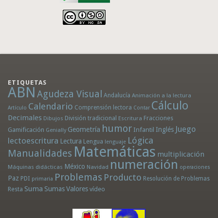
ETIQUETAS
ABN
Agudeza Visual
Andalucía
Animación a la lectura
Cálculo
Calendario
Comprensión lectora
Artículo
Contar
Decimales
División tradicional
Fracciones
Dibujos
Escritura
humor
Juego
Geometría
Infantil
Inglés
Gamificación
Genially
Lógica
lectoescritura
Lectura
Lengua
lenguaje
Matemáticas
Manualidades
multiplicación
numeración
México
Máquinas didácticas
Navidad
operaciones
Problemas
Producto
Paz
PDI
Resolución de Problemas
primaria
Suma
Sumas
Valores
Resta
vídeo