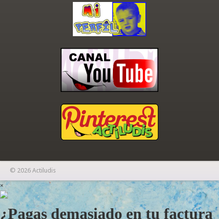
© 2026 Actiludis
×
¿Pagas demasiado en tu factura