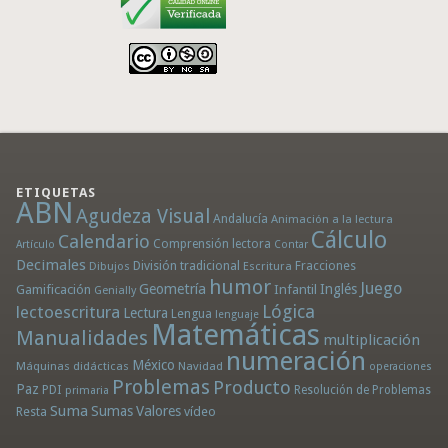
ETIQUETAS
ABN
Agudeza Visual
Andalucía
Animación a la lectura
Cálculo
Calendario
Comprensión lectora
Artículo
Contar
Decimales
División tradicional
Fracciones
Dibujos
Escritura
humor
Juego
Geometría
Infantil
Inglés
Gamificación
Genially
Lógica
lectoescritura
Lectura
Lengua
lenguaje
Matemáticas
Manualidades
multiplicación
numeración
México
Máquinas didácticas
Navidad
operaciones
Problemas
Producto
Paz
PDI
Resolución de Problemas
primaria
Suma
Sumas
Valores
Resta
vídeo