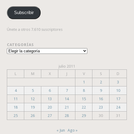
de
correo
Subscribir
electrónico
Únete a otros 7.610 suscriptores
CATEGORÍAS
Categorías
julio 2011
L
M
X
J
V
S
D
1
2
3
4
5
6
7
8
9
10
11
12
13
14
15
16
17
18
19
20
21
22
23
24
25
26
27
28
29
30
31
« Jun
Ago »