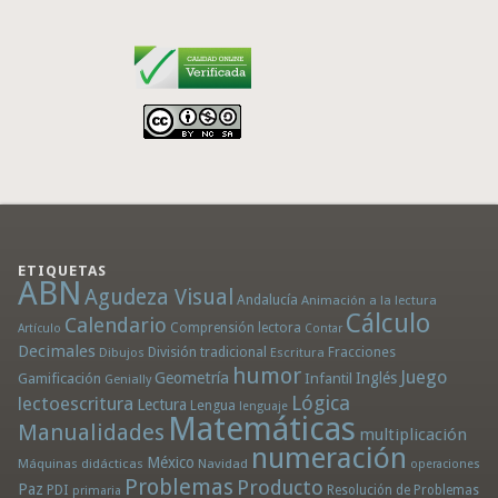
ETIQUETAS
ABN
Agudeza Visual
Andalucía
Animación a la lectura
Cálculo
Calendario
Comprensión lectora
Artículo
Contar
Decimales
División tradicional
Fracciones
Dibujos
Escritura
humor
Juego
Geometría
Infantil
Inglés
Gamificación
Genially
Lógica
lectoescritura
Lectura
Lengua
lenguaje
Matemáticas
Manualidades
multiplicación
numeración
México
Máquinas didácticas
Navidad
operaciones
Problemas
Producto
Paz
PDI
Resolución de Problemas
primaria