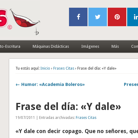
to-Escritura
Máquinas Didácticas
Imágenes
Más
Con
Tu estás aquí:
Inicio
›
Frases Citas
› Frase del día: «Y dale»
← Humor: «Academia Boleros»
Presen
Frase del día: «Y dale»
19/07/2011 | Entradas archivadas:
Frases Citas
«Y dale con decir copago. Que no señores, qu