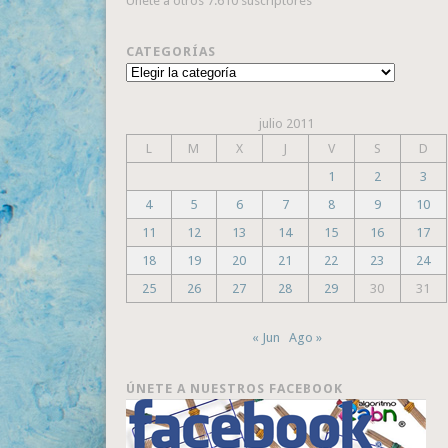
Únete a otros 7.610 suscriptores
CATEGORÍAS
Categorías
julio 2011
L
M
X
J
V
S
D
1
2
3
4
5
6
7
8
9
10
11
12
13
14
15
16
17
18
19
20
21
22
23
24
25
26
27
28
29
30
31
« Jun
Ago »
ÚNETE A NUESTROS FACEBOOK