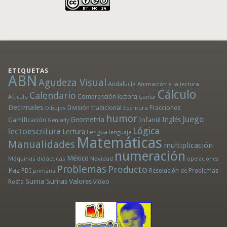
ETIQUETAS
ABN
Agudeza Visual
Andalucía
Animación a la lectura
Cálculo
Calendario
Comprensión lectora
Artículo
Contar
Decimales
División tradicional
Fracciones
Dibujos
Escritura
humor
Juego
Geometría
Infantil
Inglés
Gamificación
Genially
Lógica
lectoescritura
Lectura
Lengua
lenguaje
Matemáticas
Manualidades
multiplicación
numeración
México
Máquinas didácticas
Navidad
operaciones
Problemas
Producto
Paz
PDI
Resolución de Problemas
primaria
Suma
Sumas
Valores
Resta
vídeo