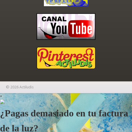
© 2026 Actiludis
×
¿Pagas demasiado en tu factura
de la luz?