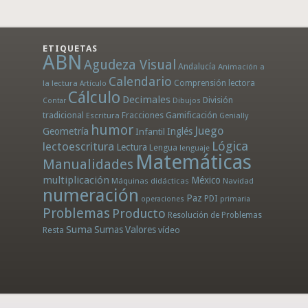
ETIQUETAS
ABN
Agudeza Visual
Andalucía
Animación a
Calendario
la lectura
Comprensión lectora
Artículo
Cálculo
Decimales
División
Dibujos
Contar
tradicional
Fracciones
Gamificación
Escritura
Genially
humor
Juego
Geometría
Infantil
Inglés
Lógica
lectoescritura
Lectura
Lengua
lenguaje
Matemáticas
Manualidades
multiplicación
México
Máquinas didácticas
Navidad
numeración
Paz
PDI
operaciones
primaria
Problemas
Producto
Resolución de Problemas
Suma
Sumas
Valores
Resta
vídeo