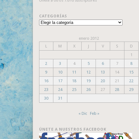
Únete a otros 7.610 suscriptores
CATEGORÍAS
Categorías
enero 2012
L
M
X
J
V
S
D
1
2
3
4
5
6
7
8
9
10
11
12
13
14
15
16
17
18
19
20
21
22
23
24
25
26
27
28
29
30
31
« Dic
Feb »
ÚNETE A NUESTROS FACEBOOK