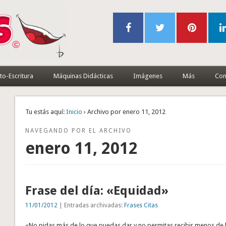
to-Escritura
Máquinas Didácticas
Imágenes
Más
Con
Tu estás aquí:
Inicio
› Archivo por enero 11, 2012
NAVEGANDO POR EL ARCHIVO
enero 11, 2012
Frase del día: «Equidad»
11/01/2012
| Entradas archivadas:
Frases Citas
«No pidas más de lo que puedas dar y no permitas recibir menos de