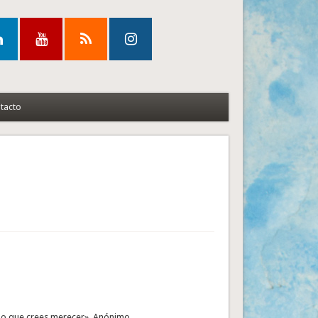
tacto
 lo que crees merecer». Anónimo