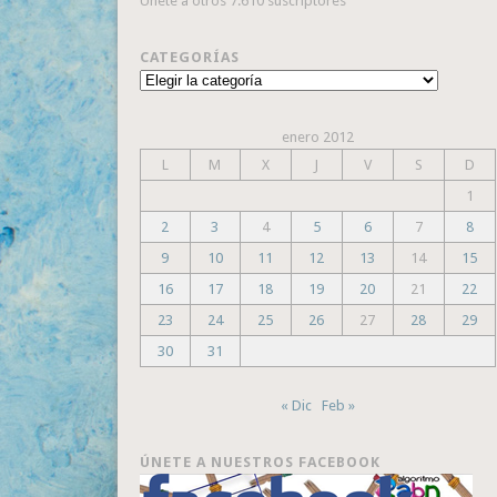
Únete a otros 7.610 suscriptores
CATEGORÍAS
Categorías
enero 2012
L
M
X
J
V
S
D
1
2
3
4
5
6
7
8
9
10
11
12
13
14
15
16
17
18
19
20
21
22
23
24
25
26
27
28
29
30
31
« Dic
Feb »
ÚNETE A NUESTROS FACEBOOK