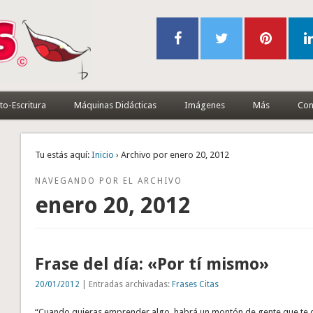
to-Escritura
Máquinas Didácticas
Imágenes
Más
Con
Tu estás aquí:
Inicio
› Archivo por enero 20, 2012
NAVEGANDO POR EL ARCHIVO
enero 20, 2012
Frase del día: «Por tí mismo»
20/01/2012
| Entradas archivadas:
Frases Citas
“Cuando quieras emprender algo, habrá un montón de gente que te d