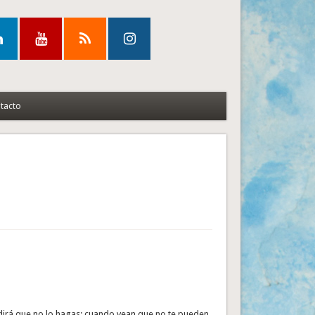
tacto
irá que no lo hagas; cuando vean que no te pueden