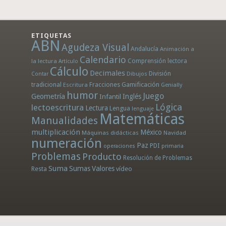
ETIQUETAS
ABN
Agudeza Visual
Andalucía
Animación a
Calendario
la lectura
Comprensión lectora
Artículo
Cálculo
Decimales
División
Dibujos
Contar
tradicional
Fracciones
Gamificación
Escritura
Genially
humor
Juego
Geometría
Infantil
Inglés
Lógica
lectoescritura
Lectura
Lengua
lenguaje
Matemáticas
Manualidades
multiplicación
México
Máquinas didácticas
Navidad
numeración
Paz
PDI
operaciones
primaria
Problemas
Producto
Resolución de Problemas
Suma
Sumas
Valores
Resta
vídeo