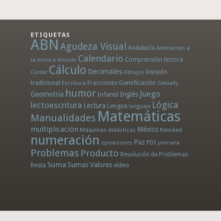
ETIQUETAS
ABN
Agudeza Visual
Andalucía
Animación a
Calendario
la lectura
Comprensión lectora
Artículo
Cálculo
Decimales
División
Dibujos
Contar
tradicional
Fracciones
Gamificación
Escritura
Genially
humor
Juego
Geometría
Infantil
Inglés
Lógica
lectoescritura
Lectura
Lengua
lenguaje
Matemáticas
Manualidades
multiplicación
México
Máquinas didácticas
Navidad
numeración
Paz
PDI
operaciones
primaria
Problemas
Producto
Resolución de Problemas
Suma
Sumas
Valores
Resta
vídeo