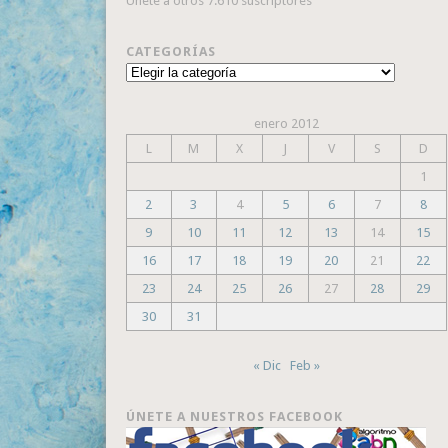
Únete a otros 7.610 suscriptores
CATEGORÍAS
Categorías
enero 2012
L
M
X
J
V
S
D
1
2
3
4
5
6
7
8
9
10
11
12
13
14
15
16
17
18
19
20
21
22
23
24
25
26
27
28
29
30
31
« Dic
Feb »
ÚNETE A NUESTROS FACEBOOK