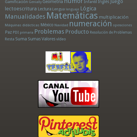
humor
Juego
Geometría
Infantil
Inglés
Gamificación
Genially
Lógica
lectoescritura
Lectura
Lengua
lenguaje
Matemáticas
Manualidades
multiplicación
numeración
México
Máquinas didácticas
Navidad
operaciones
Problemas
Producto
Paz
PDI
Resolución de Problemas
primaria
Suma
Sumas
Valores
Resta
vídeo