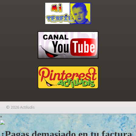
© 2026 Actiludis
×
¿Pagas demasiado en tu factura