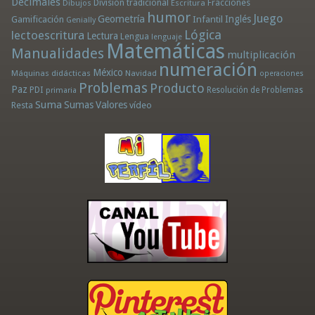
Decimales
División tradicional
Fracciones
Dibujos
Escritura
humor
Juego
Geometría
Infantil
Inglés
Gamificación
Genially
Lógica
lectoescritura
Lectura
Lengua
lenguaje
Matemáticas
Manualidades
multiplicación
numeración
México
Máquinas didácticas
Navidad
operaciones
Problemas
Producto
Paz
PDI
Resolución de Problemas
primaria
Suma
Sumas
Valores
Resta
vídeo