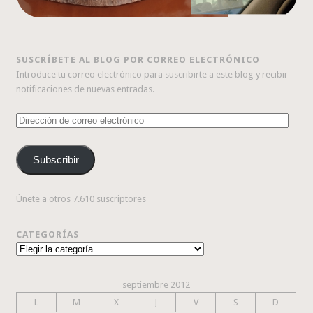
SUSCRÍBETE AL BLOG POR CORREO ELECTRÓNICO
Introduce tu correo electrónico para suscribirte a este blog y recibir
notificaciones de nuevas entradas.
Dirección
de
correo
Subscribir
electrónico
Únete a otros 7.610 suscriptores
CATEGORÍAS
Categorías
septiembre 2012
L
M
X
J
V
S
D