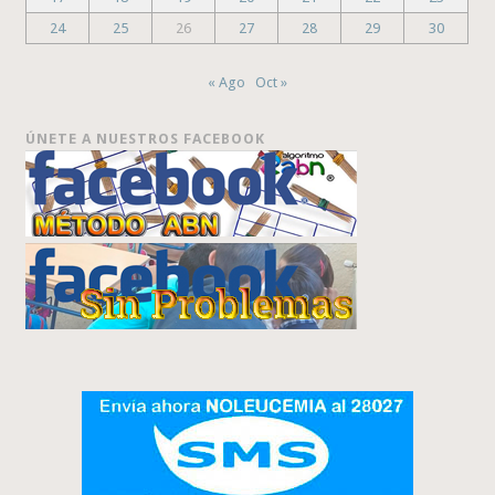
24
25
26
27
28
29
30
« Ago
Oct »
ÚNETE A NUESTROS FACEBOOK