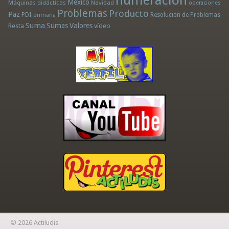
numeración
México
Máquinas didácticas
Navidad
operaciones
Problemas
Producto
Paz
PDI
Resolución de Problemas
primaria
Suma
Sumas
Valores
Resta
vídeo
© 2026 Actiludis