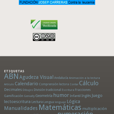
ETIQUETAS
ABN
Agudeza Visual
Andalucía
Animación a la lectura
Cálculo
Calendario
Comprensión lectora
Artículo
Contar
Decimales
División tradicional
Fracciones
Dibujos
Escritura
humor
Juego
Geometría
Infantil
Inglés
Gamificación
Genially
Lógica
lectoescritura
Lectura
Lengua
lenguaje
Matemáticas
Manualidades
multiplicación