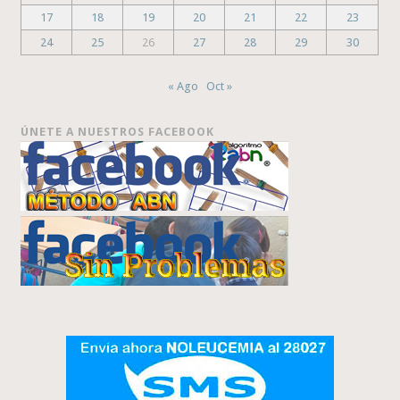
17
18
19
20
21
22
23
24
25
26
27
28
29
30
« Ago
Oct »
ÚNETE A NUESTROS FACEBOOK