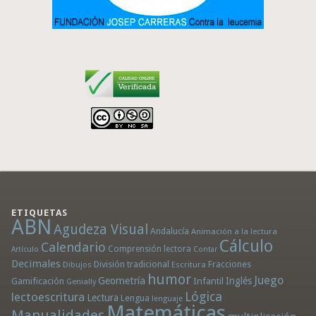
ETIQUETAS
ABN
Agudeza Visual
Andalucía
Animación a la lectura
Cálculo
Calendario
Comprensión lectora
Artículo
Contar
Decimales
División tradicional
Fracciones
Dibujos
Escritura
humor
Juego
Geometría
Infantil
Inglés
Gamificación
Genially
Lógica
lectoescritura
Lectura
Lengua
lenguaje
Matemáticas
Manualidades