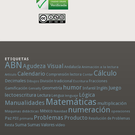
ETIQUETAS
ABN
Agudeza Visual
Andalucía
Animación a la lectura
Cálculo
Calendario
Comprensión lectora
Artículo
Contar
Decimales
División tradicional
Fracciones
Dibujos
Escritura
humor
Juego
Geometría
Infantil
Inglés
Gamificación
Genially
Lógica
lectoescritura
Lectura
Lengua
lenguaje
Matemáticas
Manualidades
multiplicación
numeración
México
Máquinas didácticas
Navidad
operaciones
Problemas
Producto
Paz
PDI
Resolución de Problemas
primaria
Suma
Sumas
Valores
Resta
vídeo