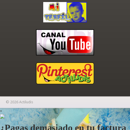
© 2026 Actiludis
×
¿Pagas demasiado en tu factura