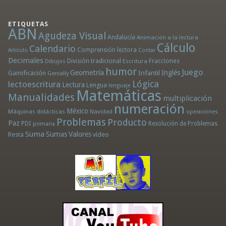
ETIQUETAS
ABN
Agudeza Visual
Andalucía
Animación a la lectura
Cálculo
Calendario
Comprensión lectora
Artículo
Contar
Decimales
División tradicional
Fracciones
Dibujos
Escritura
humor
Juego
Geometría
Infantil
Inglés
Gamificación
Genially
Lógica
lectoescritura
Lectura
Lengua
lenguaje
Matemáticas
Manualidades
multiplicación
numeración
México
Máquinas didácticas
Navidad
operaciones
Problemas
Producto
Paz
PDI
Resolución de Problemas
primaria
Suma
Sumas
Valores
Resta
vídeo