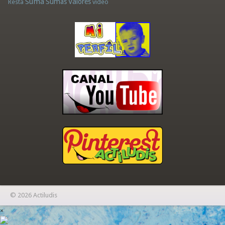
Suma
Sumas
Valores
Resta
vídeo
© 2026 Actiludis
×