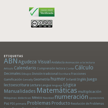
ETIQUETAS
ABN
Agudeza Visual
Andalucía
Animación a la lectura
Cálculo
Calendario
Comprensión lectora
Artículo
Contar
Decimales
División tradicional
Fracciones
Dibujos
Escritura
humor
Juego
Geometría
Infantil
Inglés
Gamificación
Genially
Lógica
lectoescritura
Lectura
Lengua
lenguaje
Matemáticas
Manualidades
multiplicación
numeración
México
Máquinas didácticas
Navidad
operaciones
Problemas
Producto
Paz
PDI
Resolución de Problemas
primaria