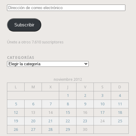
Dirección
de
correo
Subscribir
electrónico
Únete a otros 7.610 suscriptores
CATEGORÍAS
Categorías
noviembre 2012
L
M
X
J
V
S
D
1
2
3
4
5
6
7
8
9
10
11
12
13
14
15
16
17
18
19
20
21
22
23
24
25
26
27
28
29
30