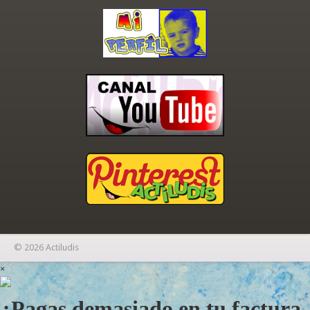
© 2026 Actiludis
×
¿Pagas demasiado en tu factura