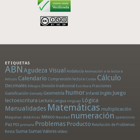
ETIQUETAS
ABN
Agudeza Visual
Andalucía
Animación a la lectura
Cálculo
Calendario
Comprensión lectora
Artículo
Contar
Decimales
División tradicional
Fracciones
Dibujos
Escritura
humor
Juego
Geometría
Infantil
Inglés
Gamificación
Genially
Lógica
lectoescritura
Lectura
Lengua
lenguaje
Matemáticas
Manualidades
multiplicación
numeración
México
Máquinas didácticas
Navidad
operaciones
Problemas
Producto
Paz
PDI
Resolución de Problemas
primaria
Suma
Sumas
Valores
Resta
vídeo