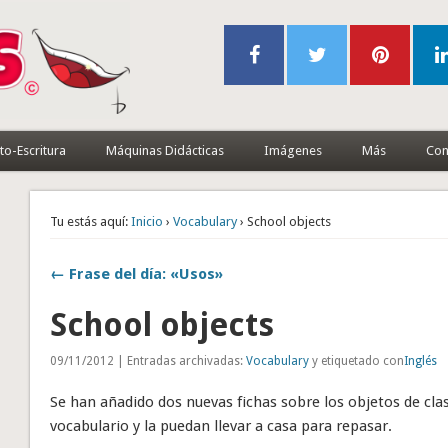
to-Escritura
Máquinas Didácticas
Imágenes
Más
Con
Tu estás aquí:
Inicio
›
Vocabulary
› School objects
← Frase del día: «Usos»
School objects
09/11/2012 | Entradas archivadas:
Vocabulary
y etiquetado con
Inglés
Se han añadido dos nuevas fichas sobre los objetos de cl
vocabulario y la puedan llevar a casa para repasar.