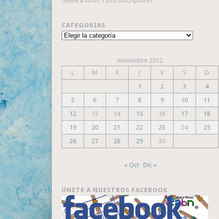
Únete a otros 7.610 suscriptores
CATEGORÍAS
Categorías
noviembre 2012
L
M
X
J
V
S
D
1
2
3
4
5
6
7
8
9
10
11
12
13
14
15
16
17
18
19
20
21
22
23
24
25
26
27
28
29
30
« Oct
Dic »
ÚNETE A NUESTROS FACEBOOK