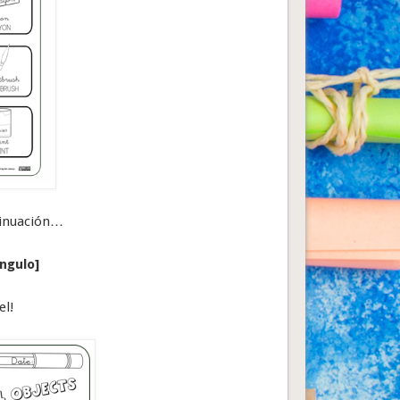
tinuación…
ngulo]
el!