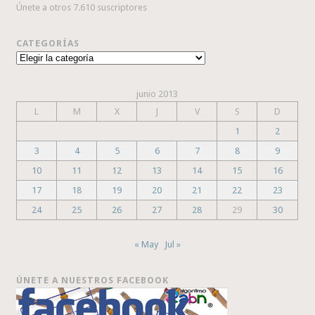
Únete a otros 7.610 suscriptores
CATEGORÍAS
Categorías
junio 2013
L
M
X
J
V
S
D
1
2
3
4
5
6
7
8
9
10
11
12
13
14
15
16
17
18
19
20
21
22
23
24
25
26
27
28
29
30
« May
Jul »
ÚNETE A NUESTROS FACEBOOK