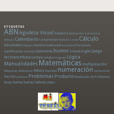
ETIQUETAS
ABN
Agudeza Visual
Andalucía
Animación a la lectura
Cálculo
Calendario
Comprensión lectora
Artículo
Contar
Decimales
División tradicional
Fracciones
Dibujos
Escritura
humor
Juego
Geometría
Infantil
Inglés
Gamificación
Genially
Lógica
lectoescritura
Lectura
Lengua
lenguaje
Matemáticas
Manualidades
multiplicación
numeración
México
Máquinas didácticas
Navidad
operaciones
Problemas
Producto
Paz
PDI
Resolución de Problemas
primaria
Suma
Sumas
Valores
Resta
vídeo