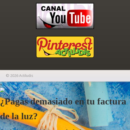
© 2026 Actiludis
×
¿Pagas demasiado en tu factura
de la luz?