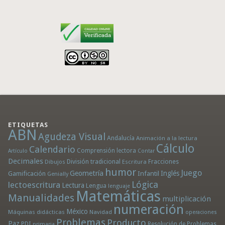
ETIQUETAS
ABN
Agudeza Visual
Andalucía
Animación a la lectura
Cálculo
Calendario
Comprensión lectora
Artículo
Contar
Decimales
División tradicional
Fracciones
Dibujos
Escritura
humor
Juego
Geometría
Infantil
Inglés
Gamificación
Genially
Lógica
lectoescritura
Lectura
Lengua
lenguaje
Matemáticas
Manualidades
multiplicación
numeración
México
Máquinas didácticas
Navidad
operaciones
Problemas
Producto
Paz
PDI
Resolución de Problemas
primaria