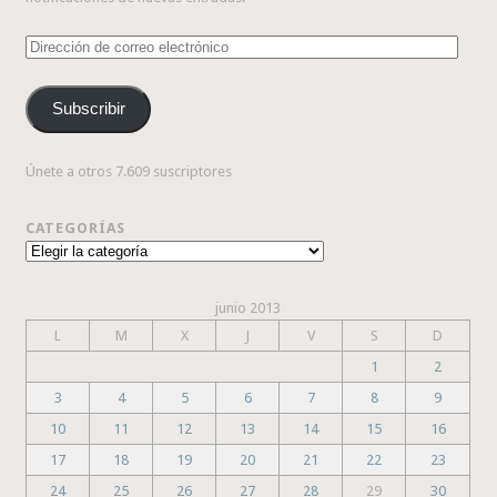
Dirección
de
correo
Subscribir
electrónico
Únete a otros 7.609 suscriptores
CATEGORÍAS
Categorías
junio 2013
L
M
X
J
V
S
D
1
2
3
4
5
6
7
8
9
10
11
12
13
14
15
16
17
18
19
20
21
22
23
24
25
26
27
28
29
30