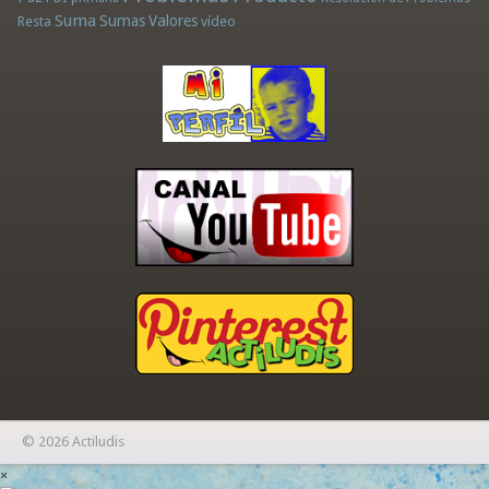
Suma
Sumas
Valores
Resta
vídeo
© 2026 Actiludis
×