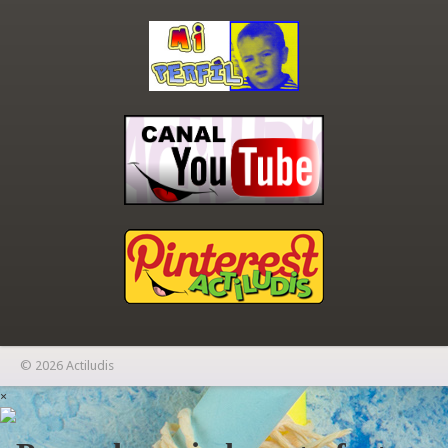
© 2026 Actiludis
×