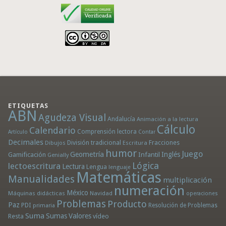
ETIQUETAS
ABN
Agudeza Visual
Andalucía
Animación a la lectura
Cálculo
Calendario
Comprensión lectora
Artículo
Contar
Decimales
División tradicional
Fracciones
Dibujos
Escritura
humor
Juego
Geometría
Infantil
Inglés
Gamificación
Genially
Lógica
lectoescritura
Lectura
Lengua
lenguaje
Matemáticas
Manualidades
multiplicación
numeración
México
Máquinas didácticas
Navidad
operaciones
Problemas
Producto
Paz
PDI
Resolución de Problemas
primaria
Suma
Sumas
Valores
Resta
vídeo