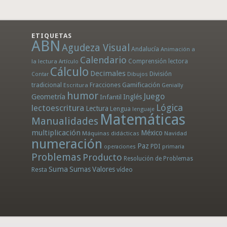
ETIQUETAS
ABN
Agudeza Visual
Andalucía
Animación a
Calendario
la lectura
Comprensión lectora
Artículo
Cálculo
Decimales
División
Dibujos
Contar
tradicional
Fracciones
Gamificación
Escritura
Genially
humor
Juego
Geometría
Infantil
Inglés
Lógica
lectoescritura
Lectura
Lengua
lenguaje
Matemáticas
Manualidades
multiplicación
México
Máquinas didácticas
Navidad
numeración
Paz
PDI
operaciones
primaria
Problemas
Producto
Resolución de Problemas
Suma
Sumas
Valores
Resta
vídeo