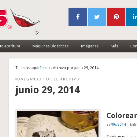
to-Escritura
Máquinas Didácticas
Imágenes
Más
Con
Tu estás aquí:
Inicio
› Archivo por junio 29, 2014
NAVEGANDO POR EL ARCHIVO
junio 29, 2014
Colorear
29/06/2014
| Entr
Tendrán mala uva 