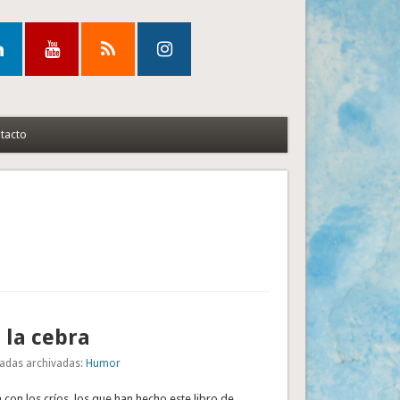
tacto
 la cebra
adas archivadas:
Humor
con los críos, los que han hecho este libro de