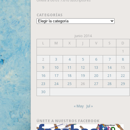
Únete a otros 7.610 suscriptores
CATEGORÍAS
Categorías
junio 2014
L
M
X
J
V
S
D
1
2
3
4
5
6
7
8
9
10
11
12
13
14
15
16
17
18
19
20
21
22
23
24
25
26
27
28
29
30
« May
Jul »
ÚNETE A NUESTROS FACEBOOK