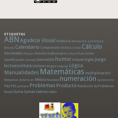
ETIQUETAS
ABN
Agudeza Visual
Andalucía
Animación a la lectura
Cálculo
Calendario
Comprensión lectora
Artículo
Contar
Decimales
División tradicional
Fracciones
Dibujos
Escritura
humor
Juego
Geometría
Infantil
Inglés
Gamificación
Genially
Lógica
lectoescritura
Lectura
Lengua
lenguaje
Matemáticas
Manualidades
multiplicación
numeración
México
Máquinas didácticas
Navidad
operaciones
Problemas
Producto
Paz
PDI
Resolución de Problemas
primaria
Suma
Sumas
Valores
Resta
vídeo