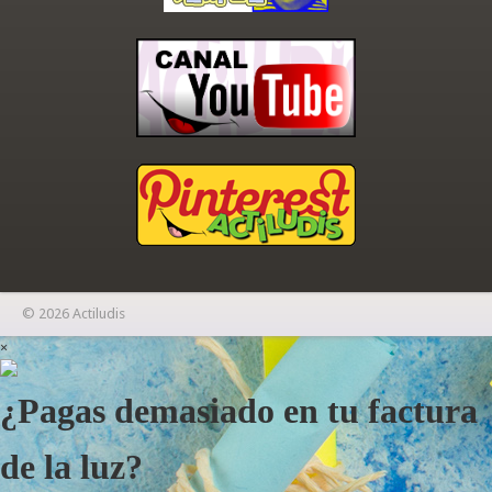
© 2026 Actiludis
×
¿Pagas demasiado en tu factura
de la luz?