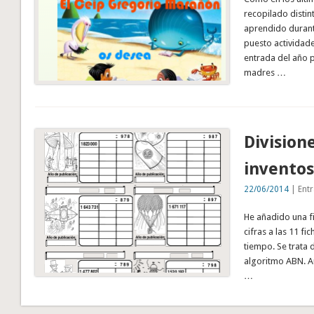
recopilado distin
aprendido durant
puesto actividad
entrada del año 
madres …
Division
inventos
22/06/2014
| Entr
He añadido una fi
cifras a las 11 f
tiempo. Se trata 
algoritmo ABN. A
…