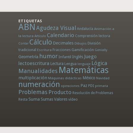
ETIQUETAS
ABN
Agudeza Visual
Andalucía
Animación a
Calendario
la lectura
Comprensión lectora
Artículo
Cálculo
Decimales
División
Dibujos
Contar
tradicional
Fracciones
Gamificación
Escritura
Genially
humor
Juego
Geometría
Infantil
Inglés
Lógica
lectoescritura
Lectura
Lengua
lenguaje
Matemáticas
Manualidades
multiplicación
México
Máquinas didácticas
Navidad
numeración
Paz
PDI
operaciones
primaria
Problemas
Producto
Resolución de Problemas
Suma
Sumas
Valores
Resta
vídeo