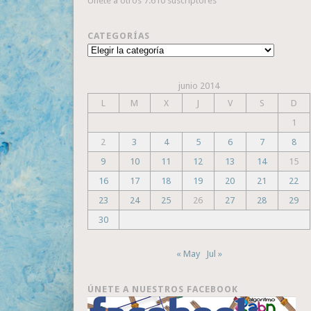
Únete a otros 7.610 suscriptores
CATEGORÍAS
Categorías
junio 2014
L
M
X
J
V
S
D
1
2
3
4
5
6
7
8
9
10
11
12
13
14
15
16
17
18
19
20
21
22
23
24
25
26
27
28
29
30
« May
Jul »
ÚNETE A NUESTROS FACEBOOK