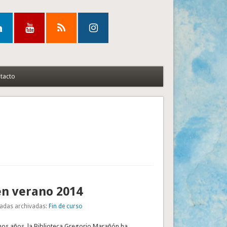
tacto
en verano 2014
adas archivadas:
Fin de curso
mos años, la Biblioteca Gregorio Marañón ha