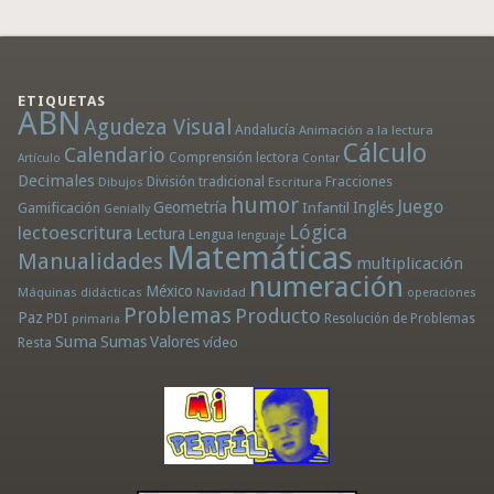
ETIQUETAS
ABN
Agudeza Visual
Andalucía
Animación a la lectura
Cálculo
Calendario
Comprensión lectora
Artículo
Contar
Decimales
División tradicional
Fracciones
Dibujos
Escritura
humor
Juego
Geometría
Infantil
Inglés
Gamificación
Genially
Lógica
lectoescritura
Lectura
Lengua
lenguaje
Matemáticas
Manualidades
multiplicación
numeración
México
Máquinas didácticas
Navidad
operaciones
Problemas
Producto
Paz
PDI
Resolución de Problemas
primaria
Suma
Sumas
Valores
Resta
vídeo