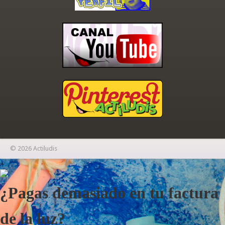
© 2026 Actiludis
×
¿Pagas demasiado en tu factura
de la luz?