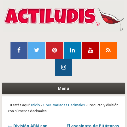
Menú
Tu estás aquí:
Inicio
›
Oper. Variadas Decimales
› Producto y división
con números decimales
← División ABN con
El asesinato de Pitágoras