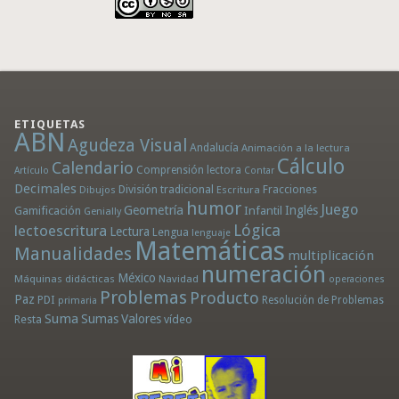
ETIQUETAS
ABN
Agudeza Visual
Andalucía
Animación a la lectura
Cálculo
Calendario
Comprensión lectora
Artículo
Contar
Decimales
División tradicional
Fracciones
Dibujos
Escritura
humor
Juego
Geometría
Infantil
Inglés
Gamificación
Genially
Lógica
lectoescritura
Lectura
Lengua
lenguaje
Matemáticas
Manualidades
multiplicación
numeración
México
Máquinas didácticas
Navidad
operaciones
Problemas
Producto
Paz
PDI
Resolución de Problemas
primaria
Suma
Sumas
Valores
Resta
vídeo