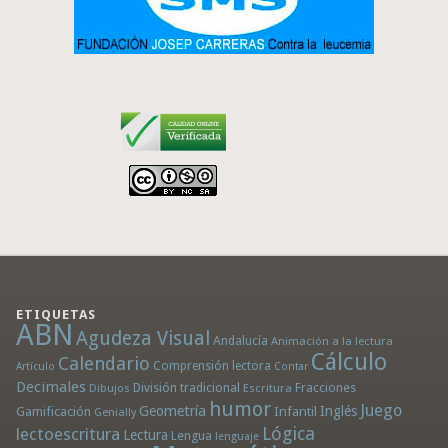
ETIQUETAS
ABN
Agudeza Visual
Andalucía
Animación a la lectura
Cálculo
Calendario
Comprensión lectora
Artículo
Contar
Decimales
División tradicional
Fracciones
Dibujos
Escritura
humor
Juego
Geometría
Infantil
Inglés
Gamificación
Genially
Lógica
lectoescritura
Lectura
Lengua
lenguaje