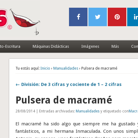
to-Escritura
Máquinas Didácticas
Imágenes
Más
Con
Tu estás aquí:
Inicio
›
Manualidades
› Pulsera de macramé
← División: De 3 cifras y cociente de 1 – 2 cifras
Pulsera de macramé
28/08/2014 | Entradas archivadas:
Manualidades
y etiquetado con
Macr
El macramé ha sido algo que siempre me ha gustado y
fantásticos, a mi hermana Inmaculada. Con unos simpl