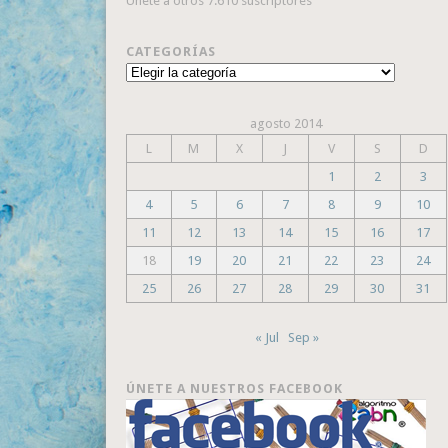
Únete a otros 7.610 suscriptores
CATEGORÍAS
Categorías
agosto 2014
L
M
X
J
V
S
D
1
2
3
4
5
6
7
8
9
10
11
12
13
14
15
16
17
18
19
20
21
22
23
24
25
26
27
28
29
30
31
« Jul
Sep »
ÚNETE A NUESTROS FACEBOOK