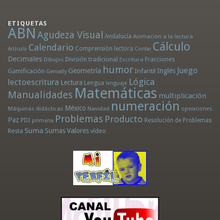
ETIQUETAS
ABN
Agudeza Visual
Andalucía
Animación a la lectura
Cálculo
Calendario
Comprensión lectora
Artículo
Contar
Decimales
División tradicional
Fracciones
Dibujos
Escritura
humor
Juego
Geometría
Infantil
Inglés
Gamificación
Genially
Lógica
lectoescritura
Lectura
Lengua
lenguaje
Matemáticas
Manualidades
multiplicación
numeración
México
Máquinas didácticas
Navidad
operaciones
Problemas
Producto
Paz
PDI
Resolución de Problemas
primaria
Suma
Sumas
Valores
Resta
vídeo