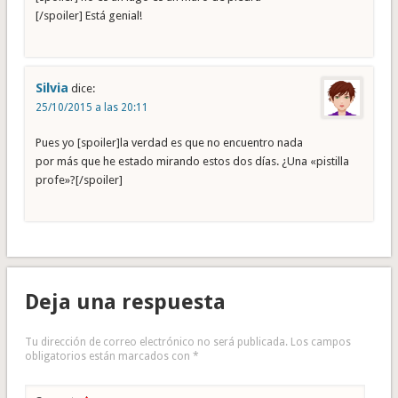
[/spoiler] Está genial!
Silvia
dice:
25/10/2015 a las 20:11
Pues yo [spoiler]la verdad es que no encuentro nada
por más que he estado mirando estos dos días. ¿Una «pistilla
profe»?[/spoiler]
Deja una respuesta
Tu dirección de correo electrónico no será publicada.
Los campos
obligatorios están marcados con
*