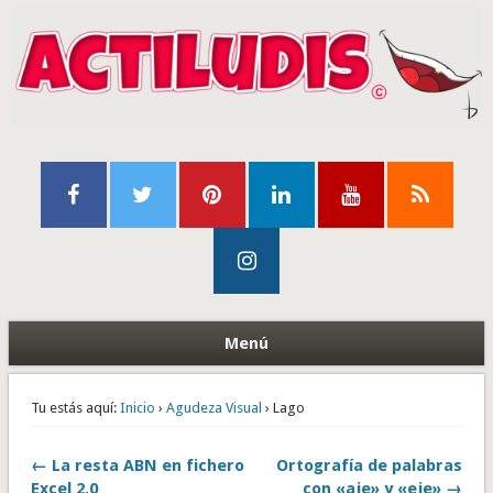
Menú
Tu estás aquí:
Inicio
›
Agudeza Visual
› Lago
← La resta ABN en fichero
Ortografía de palabras
Excel 2.0
con «aje» y «eje» →