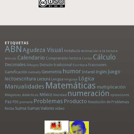
ETIQUETAS
ABN
Agudeza Visual
Andalucía
Animación a la lectura
Cálculo
Calendario
Comprensión lectora
Artículo
Contar
Decimales
División tradicional
Fracciones
Dibujos
Escritura
humor
Juego
Geometría
Infantil
Inglés
Gamificación
Genially
Lógica
lectoescritura
Lectura
Lengua
lenguaje
Matemáticas
Manualidades
multiplicación
numeración
México
Máquinas didácticas
Navidad
operaciones
Problemas
Producto
Paz
PDI
Resolución de Problemas
primaria
Suma
Sumas
Valores
Resta
vídeo