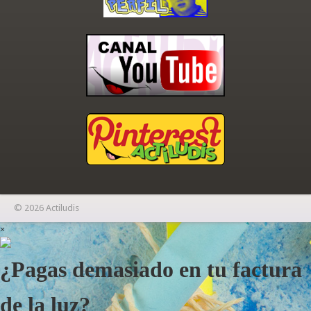
© 2026 Actiludis
×
¿Pagas demasiado en tu factura
de la luz?