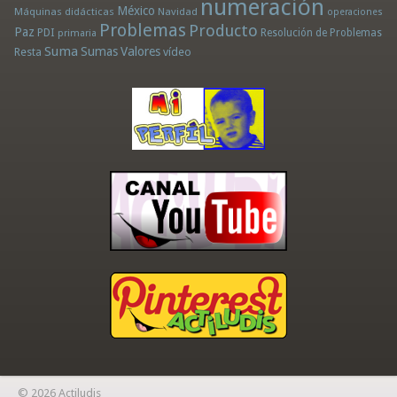
numeración
México
Máquinas didácticas
Navidad
operaciones
Problemas
Producto
Paz
PDI
Resolución de Problemas
primaria
Suma
Sumas
Valores
Resta
vídeo
© 2026 Actiludis