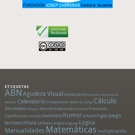
ETIQUETAS
ABN
Agudeza Visual
Andalucía
Animación a la lectura
Cálculo
Calendario
Comprensión lectora
Artículo
Contar
Decimales
División tradicional
Fracciones
Dibujos
Escritura
humor
Juego
Geometría
Infantil
Inglés
Gamificación
Genially
Lógica
lectoescritura
Lectura
Lengua
lenguaje
Matemáticas
Manualidades
multiplicación