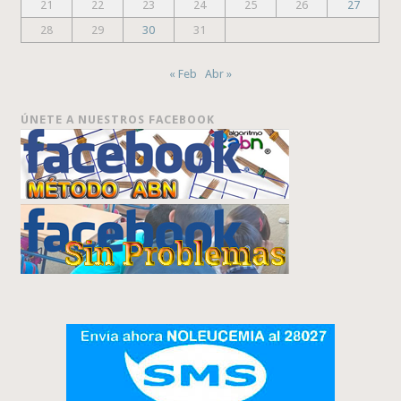
21
22
23
24
25
26
27
28
29
30
31
« Feb
Abr »
ÚNETE A NUESTROS FACEBOOK