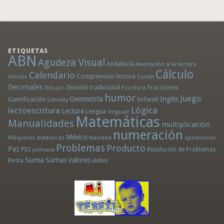
ETIQUETAS
ABN
Agudeza Visual
Andalucía
Animación a la lectura
Cálculo
Calendario
Comprensión lectora
Artículo
Contar
Decimales
División tradicional
Fracciones
Dibujos
Escritura
humor
Juego
Geometría
Infantil
Inglés
Gamificación
Genially
Lógica
lectoescritura
Lectura
Lengua
lenguaje
Matemáticas
Manualidades
multiplicación
numeración
México
Máquinas didácticas
Navidad
operaciones
Problemas
Producto
Paz
PDI
Resolución de Problemas
primaria
Suma
Sumas
Valores
Resta
vídeo