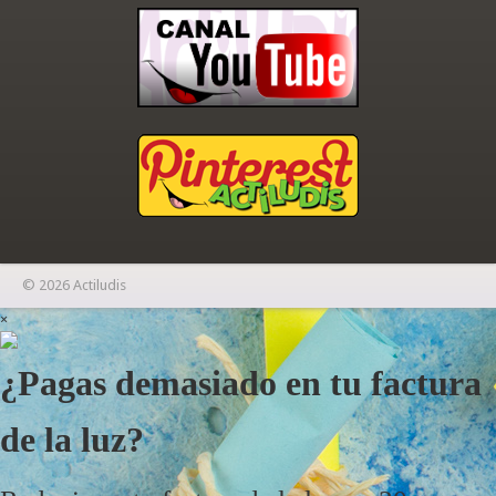
© 2026 Actiludis
×
¿Pagas demasiado en tu factura
de la luz?