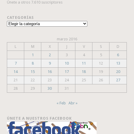
Únete a otros 7.610 suscriptores
CATEGORÍAS
Categorías
marzo 2016
L
M
X
J
V
S
D
1
2
3
4
5
6
7
8
9
10
11
12
13
14
15
16
17
18
19
20
21
22
23
24
25
26
27
28
29
30
31
« Feb
Abr »
ÚNETE A NUESTROS FACEBOOK