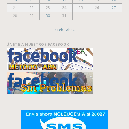
21
22
23
24
25
26
27
28
29
30
31
« Feb
Abr »
ÚNETE A NUESTROS FACEBOOK