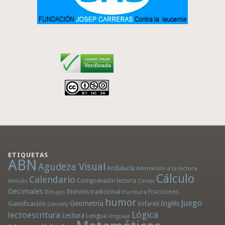
ETIQUETAS
ABN
Agudeza Visual
Andalucía
Animación a la lectura
Cálculo
Calendario
Comprensión lectora
Artículo
Contar
Decimales
División tradicional
Fracciones
Dibujos
Escritura
humor
Juego
Geometría
Infantil
Inglés
Gamificación
Genially
Lógica
lectoescritura
Lectura
Lengua
lenguaje