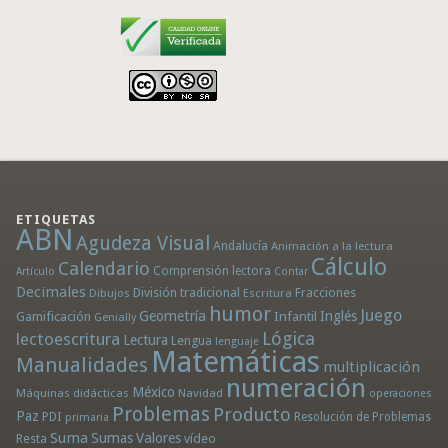
ETIQUETAS
ABN
Agudeza Visual
Andalucía
Animación a la lectura
Cálculo
Calendario
Comprensión lectora
Artículo
Contar
Decimales
División tradicional
Fracciones
Dibujos
Escritura
humor
Juego
Geometría
Infantil
Inglés
Gamificación
Genially
Lógica
lectoescritura
Lectura
Lengua
lenguaje
Matemáticas
Manualidades
multiplicación
numeración
México
Máquinas didácticas
Navidad
operaciones
Problemas
Producto
Paz
PDI
Resolución de Problemas
primaria
Suma
Sumas
Valores
Resta
vídeo