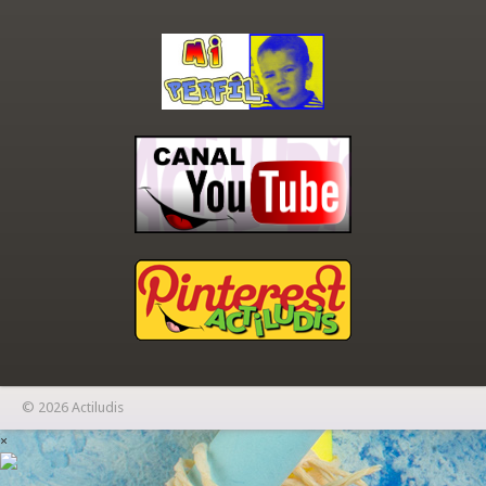
© 2026 Actiludis
×