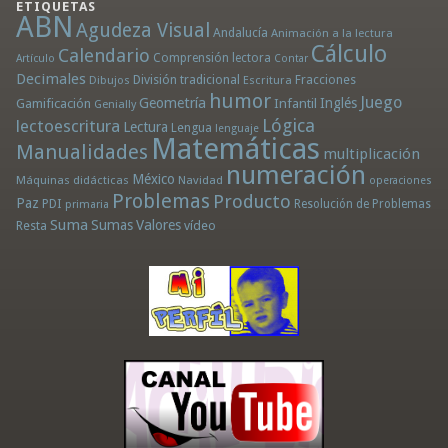
ETIQUETAS
ABN
Agudeza Visual
Andalucía
Animación a la lectura
Cálculo
Calendario
Comprensión lectora
Artículo
Contar
Decimales
División tradicional
Fracciones
Dibujos
Escritura
humor
Juego
Geometría
Infantil
Inglés
Gamificación
Genially
Lógica
lectoescritura
Lectura
Lengua
lenguaje
Matemáticas
Manualidades
multiplicación
numeración
México
Máquinas didácticas
Navidad
operaciones
Problemas
Producto
Paz
PDI
Resolución de Problemas
primaria
Suma
Sumas
Valores
Resta
vídeo