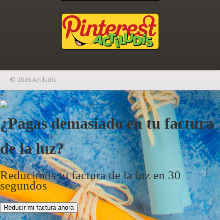
© 2026 Actiludis
×
¿Pagas demasiado en tu factura
de la luz?
Reducimos tu factura de la luz en 30
segundos
Reducir mi factura ahora