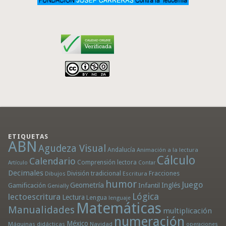
ETIQUETAS
ABN
Agudeza Visual
Andalucía
Animación a la lectura
Cálculo
Calendario
Comprensión lectora
Artículo
Contar
Decimales
División tradicional
Fracciones
Dibujos
Escritura
humor
Juego
Geometría
Infantil
Inglés
Gamificación
Genially
Lógica
lectoescritura
Lectura
Lengua
lenguaje
Matemáticas
Manualidades
multiplicación
numeración
México
Máquinas didácticas
Navidad
operaciones