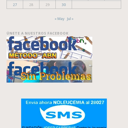
27
28
29
30
« May
Jul »
ÚNETE A NUESTROS FACEBOOK