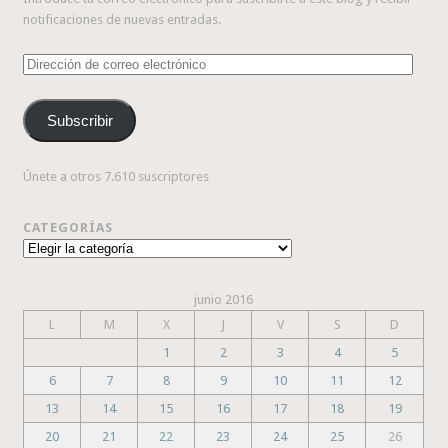
notificaciones de nuevas entradas.
Dirección
de
correo
Subscribir
electrónico
Únete a otros 7.610 suscriptores
CATEGORÍAS
Categorías
junio 2016
L
M
X
J
V
S
D
1
2
3
4
5
6
7
8
9
10
11
12
13
14
15
16
17
18
19
20
21
22
23
24
25
26