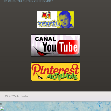
Suma
Sumas
Valores
Resta
vídeo
© 2026 Actiludis
×