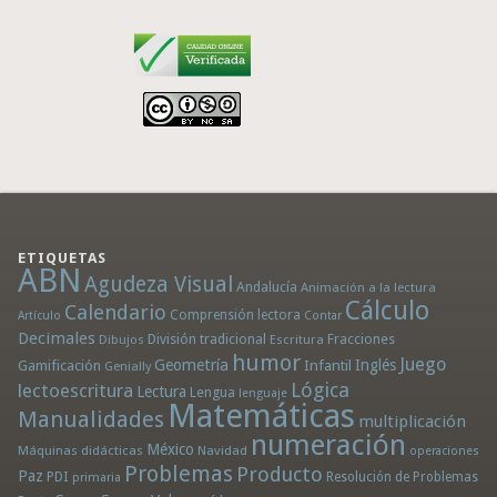
ETIQUETAS
ABN
Agudeza Visual
Andalucía
Animación a la lectura
Cálculo
Calendario
Comprensión lectora
Artículo
Contar
Decimales
División tradicional
Fracciones
Dibujos
Escritura
humor
Juego
Geometría
Infantil
Inglés
Gamificación
Genially
Lógica
lectoescritura
Lectura
Lengua
lenguaje
Matemáticas
Manualidades
multiplicación
numeración
México
Máquinas didácticas
Navidad
operaciones
Problemas
Producto
Paz
PDI
Resolución de Problemas
primaria